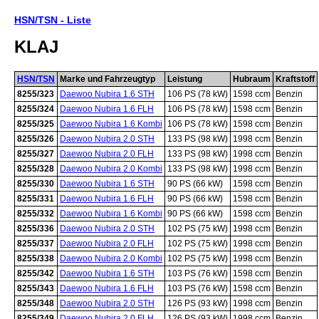
HSN/TSN - Liste
KLAJ
HSN/TSN
Marke und Fahrzeugtyp
Leistung
Hubraum
Kraftstoff
8255/323
Daewoo Nubira 1.6 STH
106 PS (78 kW)
1598 ccm
Benzin
8255/324
Daewoo Nubira 1.6 FLH
106 PS (78 kW)
1598 ccm
Benzin
8255/325
Daewoo Nubira 1.6 Kombi
106 PS (78 kW)
1598 ccm
Benzin
8255/326
Daewoo Nubira 2.0 STH
133 PS (98 kW)
1998 ccm
Benzin
8255/327
Daewoo Nubira 2.0 FLH
133 PS (98 kW)
1998 ccm
Benzin
8255/328
Daewoo Nubira 2.0 Kombi
133 PS (98 kW)
1998 ccm
Benzin
8255/330
Daewoo Nubira 1.6 STH
90 PS (66 kW)
1598 ccm
Benzin
8255/331
Daewoo Nubira 1.6 FLH
90 PS (66 kW)
1598 ccm
Benzin
8255/332
Daewoo Nubira 1.6 Kombi
90 PS (66 kW)
1598 ccm
Benzin
8255/336
Daewoo Nubira 2.0 STH
102 PS (75 kW)
1998 ccm
Benzin
8255/337
Daewoo Nubira 2.0 FLH
102 PS (75 kW)
1998 ccm
Benzin
8255/338
Daewoo Nubira 2.0 Kombi
102 PS (75 kW)
1998 ccm
Benzin
8255/342
Daewoo Nubira 1.6 STH
103 PS (76 kW)
1598 ccm
Benzin
8255/343
Daewoo Nubira 1.6 FLH
103 PS (76 kW)
1598 ccm
Benzin
8255/348
Daewoo Nubira 2.0 STH
126 PS (93 kW)
1998 ccm
Benzin
8255/349
Daewoo Nubira 2.0 FLH
126 PS (93 kW)
1998 ccm
Benzin