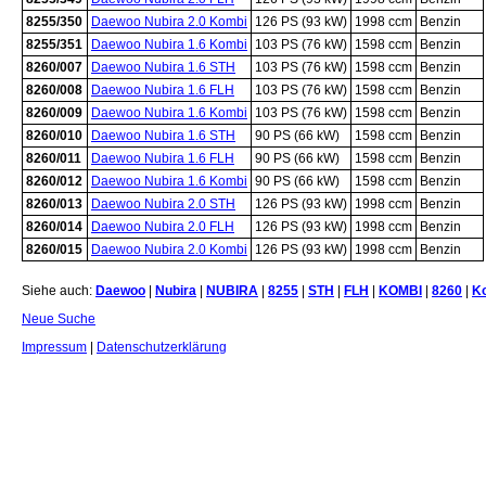
8255/350
Daewoo Nubira 2.0 Kombi
126 PS (93 kW)
1998 ccm
Benzin
8255/351
Daewoo Nubira 1.6 Kombi
103 PS (76 kW)
1598 ccm
Benzin
8260/007
Daewoo Nubira 1.6 STH
103 PS (76 kW)
1598 ccm
Benzin
8260/008
Daewoo Nubira 1.6 FLH
103 PS (76 kW)
1598 ccm
Benzin
8260/009
Daewoo Nubira 1.6 Kombi
103 PS (76 kW)
1598 ccm
Benzin
8260/010
Daewoo Nubira 1.6 STH
90 PS (66 kW)
1598 ccm
Benzin
8260/011
Daewoo Nubira 1.6 FLH
90 PS (66 kW)
1598 ccm
Benzin
8260/012
Daewoo Nubira 1.6 Kombi
90 PS (66 kW)
1598 ccm
Benzin
8260/013
Daewoo Nubira 2.0 STH
126 PS (93 kW)
1998 ccm
Benzin
8260/014
Daewoo Nubira 2.0 FLH
126 PS (93 kW)
1998 ccm
Benzin
8260/015
Daewoo Nubira 2.0 Kombi
126 PS (93 kW)
1998 ccm
Benzin
Siehe auch:
Daewoo
|
Nubira
|
NUBIRA
|
8255
|
STH
|
FLH
|
KOMBI
|
8260
|
K
Neue Suche
Impressum
|
Datenschutzerklärung