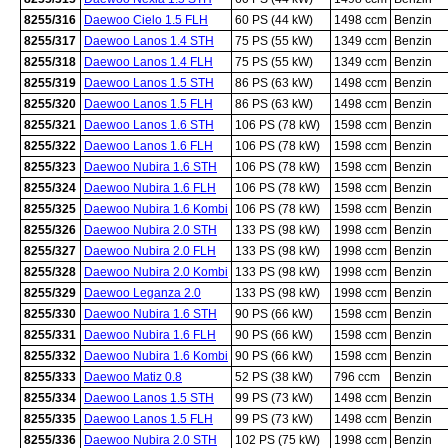
8255/316
Daewoo Cielo 1.5 FLH
60 PS (44 kW)
1498 ccm
Benzin
8255/317
Daewoo Lanos 1.4 STH
75 PS (55 kW)
1349 ccm
Benzin
8255/318
Daewoo Lanos 1.4 FLH
75 PS (55 kW)
1349 ccm
Benzin
8255/319
Daewoo Lanos 1.5 STH
86 PS (63 kW)
1498 ccm
Benzin
8255/320
Daewoo Lanos 1.5 FLH
86 PS (63 kW)
1498 ccm
Benzin
8255/321
Daewoo Lanos 1.6 STH
106 PS (78 kW)
1598 ccm
Benzin
8255/322
Daewoo Lanos 1.6 FLH
106 PS (78 kW)
1598 ccm
Benzin
8255/323
Daewoo Nubira 1.6 STH
106 PS (78 kW)
1598 ccm
Benzin
8255/324
Daewoo Nubira 1.6 FLH
106 PS (78 kW)
1598 ccm
Benzin
8255/325
Daewoo Nubira 1.6 Kombi
106 PS (78 kW)
1598 ccm
Benzin
8255/326
Daewoo Nubira 2.0 STH
133 PS (98 kW)
1998 ccm
Benzin
8255/327
Daewoo Nubira 2.0 FLH
133 PS (98 kW)
1998 ccm
Benzin
8255/328
Daewoo Nubira 2.0 Kombi
133 PS (98 kW)
1998 ccm
Benzin
8255/329
Daewoo Leganza 2.0
133 PS (98 kW)
1998 ccm
Benzin
8255/330
Daewoo Nubira 1.6 STH
90 PS (66 kW)
1598 ccm
Benzin
8255/331
Daewoo Nubira 1.6 FLH
90 PS (66 kW)
1598 ccm
Benzin
8255/332
Daewoo Nubira 1.6 Kombi
90 PS (66 kW)
1598 ccm
Benzin
8255/333
Daewoo Matiz 0.8
52 PS (38 kW)
796 ccm
Benzin
8255/334
Daewoo Lanos 1.5 STH
99 PS (73 kW)
1498 ccm
Benzin
8255/335
Daewoo Lanos 1.5 FLH
99 PS (73 kW)
1498 ccm
Benzin
8255/336
Daewoo Nubira 2.0 STH
102 PS (75 kW)
1998 ccm
Benzin