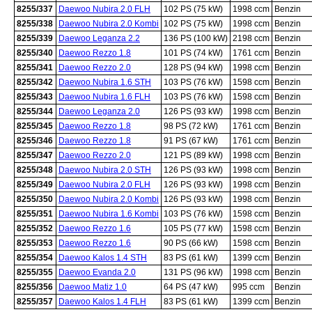
8255/337
Daewoo Nubira 2.0 FLH
102 PS (75 kW)
1998 ccm
Benzin
8255/338
Daewoo Nubira 2.0 Kombi
102 PS (75 kW)
1998 ccm
Benzin
8255/339
Daewoo Leganza 2.2
136 PS (100 kW)
2198 ccm
Benzin
8255/340
Daewoo Rezzo 1.8
101 PS (74 kW)
1761 ccm
Benzin
8255/341
Daewoo Rezzo 2.0
128 PS (94 kW)
1998 ccm
Benzin
8255/342
Daewoo Nubira 1.6 STH
103 PS (76 kW)
1598 ccm
Benzin
8255/343
Daewoo Nubira 1.6 FLH
103 PS (76 kW)
1598 ccm
Benzin
8255/344
Daewoo Leganza 2.0
126 PS (93 kW)
1998 ccm
Benzin
8255/345
Daewoo Rezzo 1.8
98 PS (72 kW)
1761 ccm
Benzin
8255/346
Daewoo Rezzo 1.8
91 PS (67 kW)
1761 ccm
Benzin
8255/347
Daewoo Rezzo 2.0
121 PS (89 kW)
1998 ccm
Benzin
8255/348
Daewoo Nubira 2.0 STH
126 PS (93 kW)
1998 ccm
Benzin
8255/349
Daewoo Nubira 2.0 FLH
126 PS (93 kW)
1998 ccm
Benzin
8255/350
Daewoo Nubira 2.0 Kombi
126 PS (93 kW)
1998 ccm
Benzin
8255/351
Daewoo Nubira 1.6 Kombi
103 PS (76 kW)
1598 ccm
Benzin
8255/352
Daewoo Rezzo 1.6
105 PS (77 kW)
1598 ccm
Benzin
8255/353
Daewoo Rezzo 1.6
90 PS (66 kW)
1598 ccm
Benzin
8255/354
Daewoo Kalos 1.4 STH
83 PS (61 kW)
1399 ccm
Benzin
8255/355
Daewoo Evanda 2.0
131 PS (96 kW)
1998 ccm
Benzin
8255/356
Daewoo Matiz 1.0
64 PS (47 kW)
995 ccm
Benzin
8255/357
Daewoo Kalos 1.4 FLH
83 PS (61 kW)
1399 ccm
Benzin