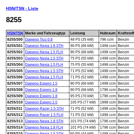
HSN/TSN - Liste
8255
HSN/TSN
Marke und Fahrzeugtyp
Leistung
Hubraum
Kraftstof
8255/300
Daewoo Tico 0.8
48 PS (35 kW)
796 ccm
Benzin
8255/301
Daewoo Nexia 1.8 STH
90 PS (66 kW)
1498 ccm
Benzin
8255/302
Daewoo Nexia 1.5 FLH
90 PS (66 kW)
1498 ccm
Benzin
8255/303
Daewoo Nexia 1.5 STH
75 PS (55 kW)
1498 ccm
Benzin
8255/304
Daewoo Nexia 1.5 FLH
75 PS (55 kW)
1498 ccm
Benzin
8255/305
Daewoo Nexia 1.5 STH
71 PS (52 kW)
1498 ccm
Benzin
8255/306
Daewoo Nexia 1.5 FLH
71 PS (52 kW)
1498 ccm
Benzin
8255/307
Daewoo Espero 1.5
90 PS (66 kW)
1498 ccm
Benzin
8255/308
Daewoo Espero 1.8
90 PS (66 kW)
1796 ccm
Benzin
8255/309
Daewoo Espero 1.8
95 PS (70 kW)
1796 ccm
Benzin
8255/310
Daewoo Espero 2.0
105 PS (77 kW)
1998 ccm
Benzin
8255/311
Daewoo Racer 1.5 STH
71 PS (52 kW)
1498 ccm
Benzin
8255/312
Daewoo Racer 1.5 FLH
71 PS (52 kW)
1498 ccm
Benzin
8255/313
Daewoo Nexia 1.8 STH
101 PS (74 kW)
1796 ccm
Benzin
8255/314
Daewoo Nexia 1.8 FLH
101 PS (74 kW)
1796 ccm
Benzin
8255/315
Daewoo Nexia 1.5 STH
60 PS (44 kW)
1498 ccm
Benzin