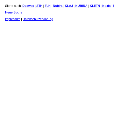
Siehe auch:
Daewoo
|
STH
|
FLH
|
Nubira
|
KLAJ
|
NUBIRA
|
KLETN
|
Nexia
|
Neue Suche
Impressum
|
Datenschutzerklärung