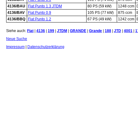
4136/BAU
Fiat Punto 1.3 JTDM
80 PS (59 kW)
1248 ccm
4136/BAV
Fiat Punto 0.9
105 PS (77 kW)
875 ccm
4136/BBQ
Fiat Punto 1.2
67 PS (49 kW)
1242 ccm
Siehe auch:
Fiat
|
4136
|
199
|
JTDM
|
GRANDE
|
Grande
|
188
|
JTD
|
4001
|
1
Neue Suche
Impressum
|
Datenschutzerklärung