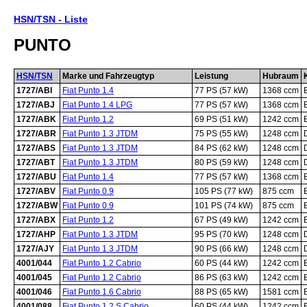
HSN/TSN - Liste
PUNTO
HSN/TSN
Marke und Fahrzeugtyp
Leistung
Hubraum
1727/ABI
Fiat Punto 1.4
77 PS (57 kW)
1368 ccm
1727/ABJ
Fiat Punto 1.4 LPG
77 PS (57 kW)
1368 ccm
1727/ABK
Fiat Punto 1.2
69 PS (51 kW)
1242 ccm
1727/ABR
Fiat Punto 1.3 JTDM
75 PS (55 kW)
1248 ccm
1727/ABS
Fiat Punto 1.3 JTDM
84 PS (62 kW)
1248 ccm
1727/ABT
Fiat Punto 1.3 JTDM
80 PS (59 kW)
1248 ccm
1727/ABU
Fiat Punto 1.4
77 PS (57 kW)
1368 ccm
1727/ABV
Fiat Punto 0.9
105 PS (77 kW)
875 ccm
1727/ABW
Fiat Punto 0.9
101 PS (74 kW)
875 ccm
1727/ABX
Fiat Punto 1.2
67 PS (49 kW)
1242 ccm
1727/AHP
Fiat Punto 1.3 JTDM
95 PS (70 kW)
1248 ccm
1727/AJY
Fiat Punto 1.3 JTDM
90 PS (66 kW)
1248 ccm
4001/044
Fiat Punto 1.2 Cabrio
60 PS (44 kW)
1242 ccm
4001/045
Fiat Punto 1.2 Cabrio
86 PS (63 kW)
1242 ccm
4001/046
Fiat Punto 1.6 Cabrio
88 PS (65 kW)
1581 ccm
4001/088
Fiat Punto 1.2 S Cabrio
60 PS (44 kW)
1242 ccm