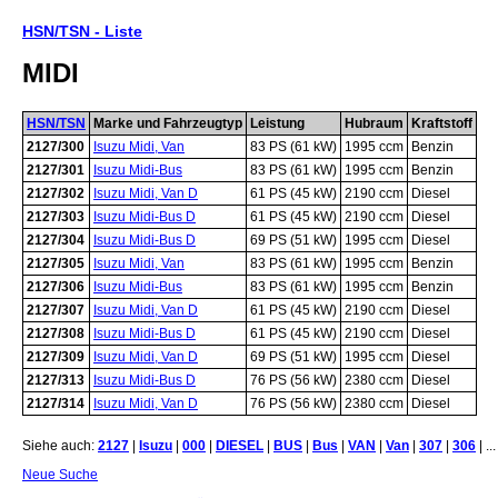
HSN/TSN - Liste
MIDI
HSN/TSN
Marke und Fahrzeugtyp
Leistung
Hubraum
Kraftstoff
2127/300
Isuzu Midi, Van
83 PS (61 kW)
1995 ccm
Benzin
2127/301
Isuzu Midi-Bus
83 PS (61 kW)
1995 ccm
Benzin
2127/302
Isuzu Midi, Van D
61 PS (45 kW)
2190 ccm
Diesel
2127/303
Isuzu Midi-Bus D
61 PS (45 kW)
2190 ccm
Diesel
2127/304
Isuzu Midi-Bus D
69 PS (51 kW)
1995 ccm
Diesel
2127/305
Isuzu Midi, Van
83 PS (61 kW)
1995 ccm
Benzin
2127/306
Isuzu Midi-Bus
83 PS (61 kW)
1995 ccm
Benzin
2127/307
Isuzu Midi, Van D
61 PS (45 kW)
2190 ccm
Diesel
2127/308
Isuzu Midi-Bus D
61 PS (45 kW)
2190 ccm
Diesel
2127/309
Isuzu Midi, Van D
69 PS (51 kW)
1995 ccm
Diesel
2127/313
Isuzu Midi-Bus D
76 PS (56 kW)
2380 ccm
Diesel
2127/314
Isuzu Midi, Van D
76 PS (56 kW)
2380 ccm
Diesel
Siehe auch:
2127
|
Isuzu
|
000
|
DIESEL
|
BUS
|
Bus
|
VAN
|
Van
|
307
|
306
| ...
Neue Suche