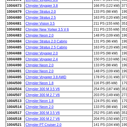
1004/473
Chrysler Voyager 3.8
166 PS (122 kW)
37
1004/479
Chrysler Stratus 2.0
133 PS (98 kW)
19
1004/480
Chrysler Stratus 2.5
163 PS (120 kW)
24
1004/481
Chrysler Vision 3.5
211 PS (155 kW)
35
1004/482
Chrysler New Yorker 3.5 V 6
211 PS (155 kW)
35
1004/483
Chrysler Neon 2.0
148 PS (109 kW)
19
1004/484
Chrysler Stratus 2.0 Cabrio
131 PS (96 kW)
19
1004/485
Chrysler Stratus 2.5 Cabrio
163 PS (120 kW)
24
1004/488
Chrysler Voyager 2.0
133 PS (98 kW)
19
1004/489
Chrysler Voyager 2.4
150 PS (110 kW)
24
1004/490
Chrysler Neon 2.0
133 PS (98 kW)
19
1004/491
Chrysler Neon 2.0
148 PS (109 kW)
19
1004/495
Chrysler Voyager 3.8 AWD
178 PS (131 kW)
37
1004/500
Chrysler Neon 1.8
116 PS (85 kW)
17
1004/504
Chrysler 300 M 3.5 V6
254 PS (187 kW)
35
1004/507
Chrysler 300 M 2.7 V6
203 PS (149 kW)
27
1004/513
Chrysler Neon 1.8
124 PS (91 kW)
17
1004/514
Chrysler Neon 2.0
133 PS (98 kW)
19
1004/517
Chrysler 300 M 3.5 V6
252 PS (185 kW)
35
1004/518
Chrysler 300 M 2.7 V6
204 PS (150 kW)
27
1004/521
Chrysler PT Cruiser 2.0
141 PS (104 kW)
19