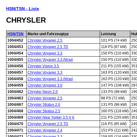
HSN/TSN - Liste
CHRYSLER
HSN/TSN
Marke und Fahrzeugtyp
Leistung
Hu
1004/452
Chrysler Voyager 2.5
101 PS (74 kW)
25
1004/453
Chrysler Voyager 2.5 TD
118 PS (87 kW)
25
1004/454
Chrysler Voyager 3.3
150 PS (110 kW)
33
1004/455
Chrysler Voyager 3.3 Allrad
150 PS (110 kW)
33
1004/456
Chrysler Vision 3.5
211 PS (155 kW)
35
1004/457
Chrysler Voyager 3.3
163 PS (120 kW)
33
1004/458
Chrysler Voyager 3.3 Allrad
163 PS (120 kW)
33
1004/459
Chrysler Voyager 3.0
147 PS (108 kW)
29
1004/462
Chrysler Neon 2.0
133 PS (98 kW)
19
1004/463
Chrysler Voyager 2.5
98 PS (72 kW)
25
1004/467
Chrysler Stratus 2.0
131 PS (96 kW)
19
1004/468
Chrysler Stratus 2.5
160 PS (118 kW)
24
1004/469
Chrysler New Yorker 3.5 V 6
211 PS (155 kW)
35
1004/470
Chrysler Voyager 2.5 TD
116 PS (85 kW)
24
1004/471
Chrysler Voyager 2.4
151 PS (111 kW)
24
1004/472
Chrysler Voyager 3.3
158 PS (116 kW)
33